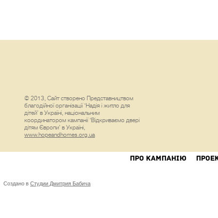
© 2013, Сайт створено Представництвом
благодійної організації ‘Надія і житло для
дітей’ в Україні, національним
координатором кампанії ‘Відкриваємо двері
дітям Європи’ в Україні,
www.hopeandhomes.org.ua
ПРО КАМПАНIЮ
ПРОЕ
Создано в
Студии Дмитрия Бабича