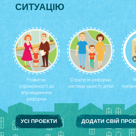
СИТУАЦIЮ
Розвиток
Стратегія реформи
R
спроможності до
системи захисту дітей
презен
впровадження
реформи
УСI ПРОЕКТИ
ДОДАТИ СВIЙ ПРО