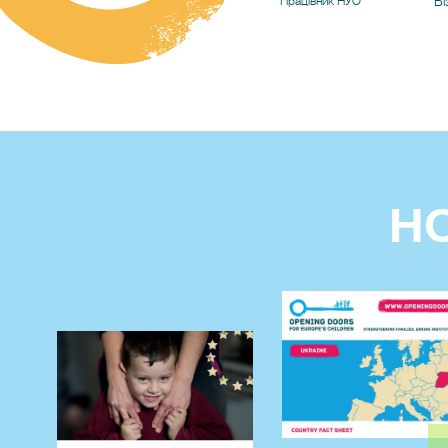
Працівник НУО
Бі
Н