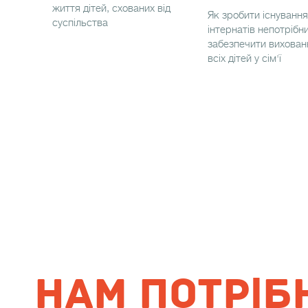
життя дітей, схованих від
Як зробити існування
суспільства
інтернатів непотрібни
забезпечити вихован
всіх дітей у сім'ї
НАМ ПОТРІБ