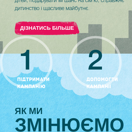
дітей, подарувати їм шанс на сім'ю, справжнє
дитинство і щасливе майбутнє.
ДIЗНАТИСЬ БIЛЬШЕ
1
2
ПІДТРИМАТИ
ДОПОМОГТИ
КАМПАНІЮ
КАМПАНІЇ
ЯК МИ
ЗМIНЮЄМО