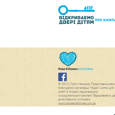
ПРО КАМП
© 2013, Сайт створено Представництво
благодійної організації ‘Надія і житло для
дітей’ в Україні, національним
координатором кампанії ‘Відкриваємо дв
дітям Європи’ в Україні,
www.hopeandhomes.org.ua