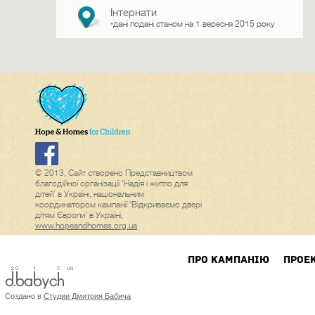
Інтернати
дані подані станом на 1 вересня 2015 року
*
© 2013, Сайт створено Представництвом
благодійної організації ‘Надія і житло для
дітей’ в Україні, національним
координатором кампанії ‘Відкриваємо двері
дітям Європи’ в Україні,
www.hopeandhomes.org.ua
ПРО КАМПАНIЮ
ПРОЕ
Создано в
Студии Дмитрия Бабича