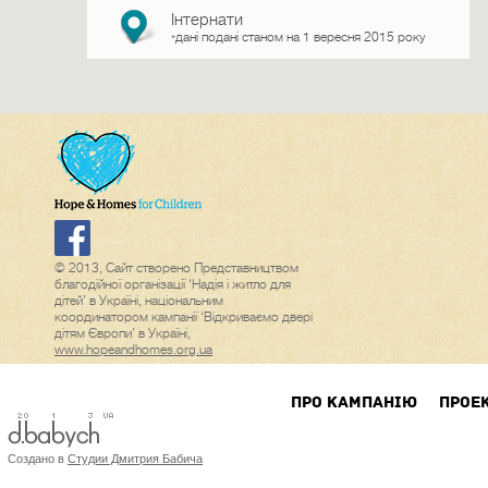
Інтернати
дані подані станом на 1 вересня 2015 року
*
© 2013, Сайт створено Представництвом
благодійної організації ‘Надія і житло для
дітей’ в Україні, національним
координатором кампанії ‘Відкриваємо двері
дітям Європи’ в Україні,
www.hopeandhomes.org.ua
ПРО КАМПАНIЮ
ПРОЕ
Создано в
Студии Дмитрия Бабича