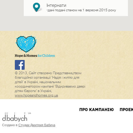
Інтернати
дані подані станом на 1 вересня 2015 року
*
© 2013, Сайт створено Представництвом
благодійної організації ‘Надія і житло для
дітей’ в Україні, національним
координатором кампанії ‘Відкриваємо двері
дітям Європи’ в Україні,
www.hopeandhomes.org.ua
ПРО КАМПАНIЮ
ПРОЕ
Создано в
Студии Дмитрия Бабича