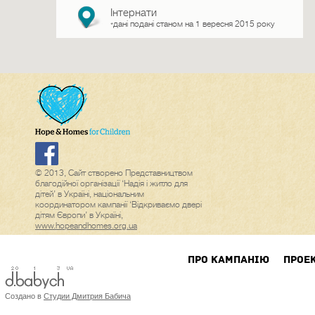
Інтернати
дані подані станом на 1 вересня 2015 року
*
© 2013, Сайт створено Представництвом
благодійної організації ‘Надія і житло для
дітей’ в Україні, національним
координатором кампанії ‘Відкриваємо двері
дітям Європи’ в Україні,
www.hopeandhomes.org.ua
ПРО КАМПАНIЮ
ПРОЕ
Создано в
Студии Дмитрия Бабича