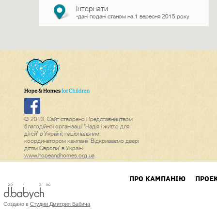
Інтернати
дані подані станом на 1 вересня 2015 року
*
© 2013, Сайт створено Представництвом
благодійної організації ‘Надія і житло для
дітей’ в Україні, національним
координатором кампанії ‘Відкриваємо двері
дітям Європи’ в Україні,
www.hopeandhomes.org.ua
ПРО КАМПАНIЮ
ПРОЕ
Создано в
Студии Дмитрия Бабича