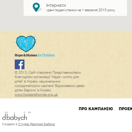
Інтернати
дані подані станом на 1 вересня 2015 року
*
© 2013, Сайт створено Представництвом
благодійної організації ‘Надія і житло для
дітей’ в Україні, національним
координатором кампанії ‘Відкриваємо двері
дітям Європи’ в Україні,
www.hopeandhomes.org.ua
ПРО КАМПАНIЮ
ПРОЕ
Создано в
Студии Дмитрия Бабича