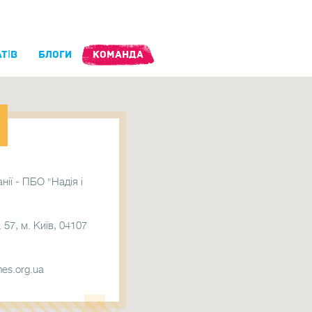
ТІВ
БЛОГИ
КОМАНДА
ії - ПБО "Надія і
 57, м. Київ, 04107
es.org.ua