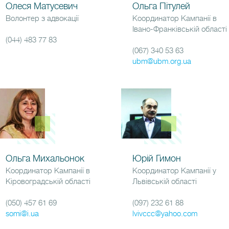
Олеся Матусевич
Ольга Пітулей
Волонтер з адвокації
Координатор Кампанії в
Івано-Франківській області
(044) 483 77 83
(067) 340 53 63
ubm@ubm.org.ua
Ольга Михальонок
Юрій Гимон
Координатор Кампанії в
Координатор Кампанії у
Кіровоградській області
Львівській області
(050) 457 61 69
(097) 232 61 88
somi@i.ua
lvivccc@yahoo.com