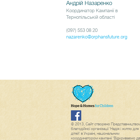
Андрій Назаренко
Координатор Кампанії в
Тернопільській області
(097) 553 08 20
nazarenko@orphansfuture.org
© 2013, Сайт створено Представництво
благодійної організації ‘Надія і житло для
дітей’ в Україні, національним
координатором кампанії ‘Відкриваємо дв