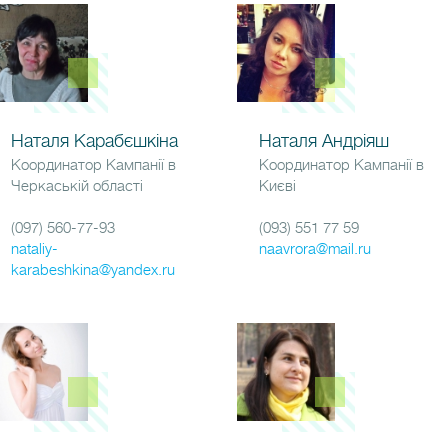
Наталя Карабєшкіна
Наталя Андріяш
Координатор Кампанії в
Координатор Кампанії в
Черкаській області
Києві
(097) 560-77-93
(093) 551 77 59
nataliy-
naavrora@mail.ru
karabeshkina@yandex.ru