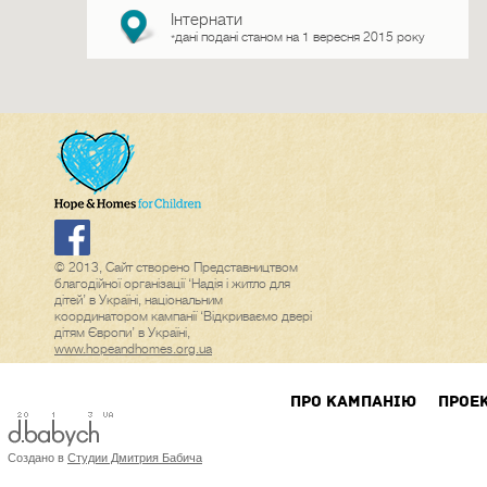
Інтернати
дані подані станом на 1 вересня 2015 року
*
© 2013, Сайт створено Представництвом
благодійної організації ‘Надія і житло для
дітей’ в Україні, національним
координатором кампанії ‘Відкриваємо двері
дітям Європи’ в Україні,
www.hopeandhomes.org.ua
ПРО КАМПАНIЮ
ПРОЕ
Создано в
Студии Дмитрия Бабича