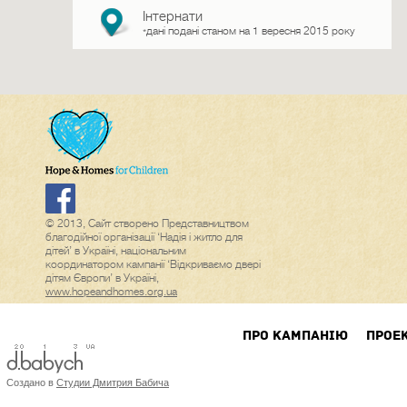
Інтернати
дані подані станом на 1 вересня 2015 року
*
© 2013, Сайт створено Представництвом
благодійної організації ‘Надія і житло для
дітей’ в Україні, національним
координатором кампанії ‘Відкриваємо двері
дітям Європи’ в Україні,
www.hopeandhomes.org.ua
ПРО КАМПАНIЮ
ПРОЕ
Создано в
Студии Дмитрия Бабича