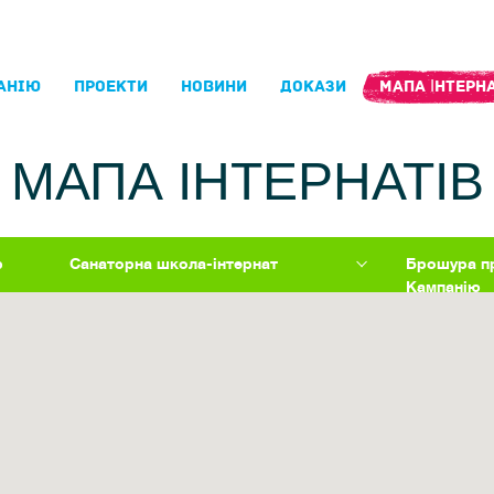
АНIЮ
ПРОЕКТИ
НОВИНИ
ДОКАЗИ
МАПА ІНТЕРНА
МАПА ІНТЕРНАТІВ
р
Санаторна школа-інтернат
Брошура п
Кампанію