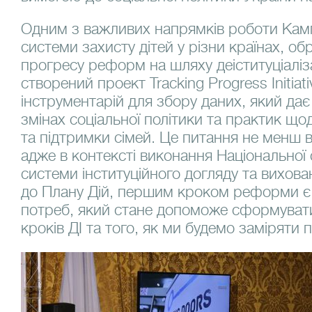
Одним з важливих напрямків роботи Кампа
системи захисту дітей у різни країнах, об
прогресу реформ на шляху деіституціаліза
створений проект Tracking Progress Initiati
інструментарій для збору даних, який дає
змінах соціальної політики та практик що
та підтримки сімей. Це питання не менш в
адже в контексті виконання Національної
системи інституційного догляду та вихован
до Плану Дій, першим кроком реформи є а
потреб, який стане допоможе сформуват
кроків ДІ та того, як ми будемо заміряти