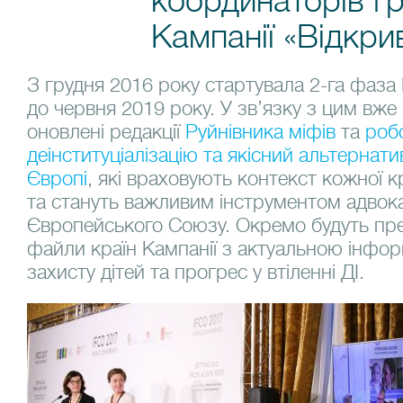
координаторів г
Кампанії «Відкри
З грудня 2016 року стартувала 2-га фаза 
до червня 2019 року. У зв’язку з цим вже
оновлені редакції
Руйнівника міфів
та
роб
деінституціалізацію та якісний альтернати
Європі
, які враховують контекст кожної к
та стануть важливим інструментом адвокаці
Європейського Союзу. Окремо будуть пре
файли країн Кампанії з актуальною інфо
захисту дітей та прогрес у втіленні ДІ.