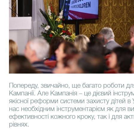
Попереду, звичайно, ще багато роботи дл
Кампанії. Але Кампанія – це дієвий інстр
якісної реформи системи захисту дітей в 
нас необхідним інструментарієм як для в
ефективності кожного кроку, так і для акти
рівнях.