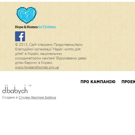
© 2013, Сайт створено Представництвом
благодійної організації ‘Надія і житло для
дітей’ в Україні, національним
координатором кампанії ‘Відкриваємо двері
дітям Європи’ в Україні,
www.hopeandhomes.org.ua
ПРО КАМПАНIЮ
ПРОЕ
Создано в
Студии Дмитрия Бабича