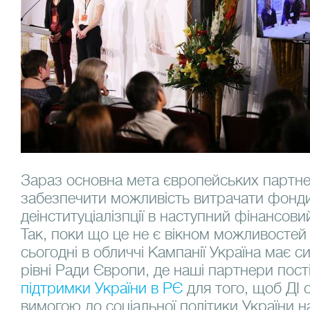
Зараз основна мета європейських партнер
забезпечити можливість витрачати фонди
деінституціалізпції в наступний фінансови
Так, поки що це не є вікном можливостей
сьогодні в обличчі Кампанії Україна має с
рівні Ради Європи, де наші партнери пос
підтримки України в РЄ
для того, щоб ДІ 
вимогою до соціальної політики України на